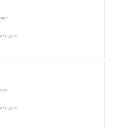
х487
от С до С:
х620
от С до С: