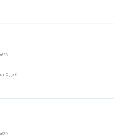
х620
от С до С:
х620