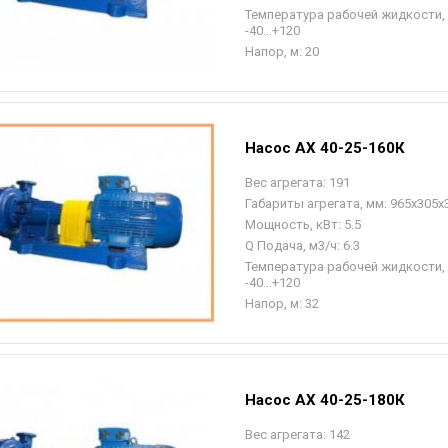
Температура рабочей жидкости, 
-40...+120
Напор, м:
20
Насос АХ 40-25-160К
Вес агрегата:
191
Габариты агрегата, мм:
965х305х
Мощность, кВт:
5.5
Q Подача, м3/ч:
6.3
Температура рабочей жидкости, 
-40...+120
Напор, м:
32
Насос АХ 40-25-180К
Вес агрегата:
142