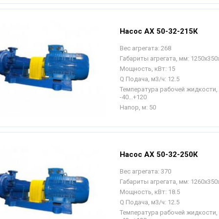
Насос АХ 50-32-215К
Вес агрегата:
268
Габариты агрегата, мм:
1250х350
Мощность, кВт:
15
Q Подача, м3/ч:
12.5
Температура рабочей жидкости, 
-40...+120
Напор, м:
50
Насос АХ 50-32-250К
Вес агрегата:
370
Габариты агрегата, мм:
1260х350
Мощность, кВт:
18.5
Q Подача, м3/ч:
12.5
Температура рабочей жидкости, 