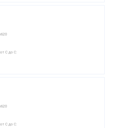
х620
от С до С:
х620
от С до С: