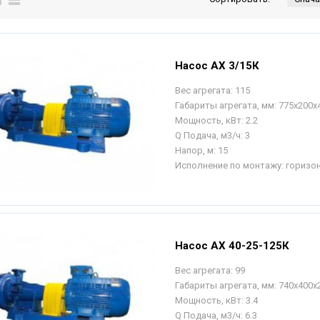
Насос АХ 3/15К
Вес агрегата:
115
Габариты агрегата, мм:
775х200х
Мощность, кВт:
2.2
Q Подача, м3/ч:
3
Напор, м:
15
Исполнение по монтажу:
горизо
Насос АХ 40-25-125К
Вес агрегата:
99
Габариты агрегата, мм:
740х400х
Мощность, кВт:
3.4
Q Подача, м3/ч:
6.3