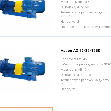
Мощность, кВт:
5.5
Q Подача, м3/ч:
6.3
Температура рабочей жидкости, 
-40...+120
Напор, м:
42
Исполнение по монтажу:
горизо
Насос АХ 50-32-125К
Вес агрегата:
346
Габариты агрегата, мм:
755х400х
Мощность, кВт:
3.4
Q Подача, м3/ч:
12.5
Температура рабочей жидкости, 
-40...+120
Напор, м:
50