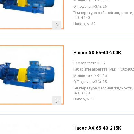
Мощность, кВт:
7.5
Q Подача, м3/ч:
25
Температура рабочей жидкости, 
-40...+120
Напор, м:
32
Насос АХ 65-40-200К
Вес агрегата:
335
Габариты агрегата, мм:
1100х400
Мощность, кВт:
15
Q Подача, м3/ч:
25
Температура рабочей жидкости, 
-40...+120
Напор, м:
50
Насос АХ 65-40-215К