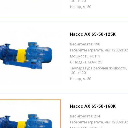
-40...+120
Напор, м:
50
Насос АХ 65-50-125К
Вес агрегата:
190
Габариты агрегата, мм:
1280х350
Мощность, кВт:
3
Q Подача, м3/ч:
25
Температура рабочей жидкости, 
-40...+120
Напор, м:
50
Насос АХ 65-50-160К
Вес агрегата:
214
Габариты агрегата, мм:
1280х350