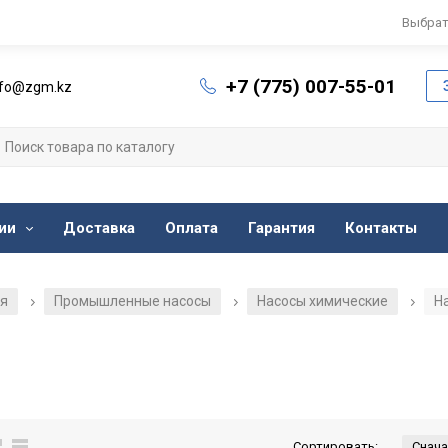
Выбрат
+7 (775) 007-55-01
nfo@zgm.kz
ии
Доставка
Оплата
Гарантия
Контакты
ия
Промышленные насосы
Насосы химические
Н
/
/
/
Сортировать: