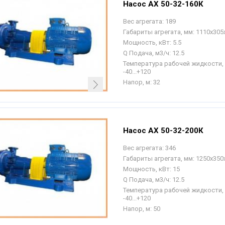
Насос АХ 50-32-160К
Вес агрегата:
189
Габариты агрегата, мм:
1110х305
Мощность, кВт:
5.5
Q Подача, м3/ч:
12.5
Температура рабочей жидкости, 
-40...+120
Напор, м:
32
Насос АХ 50-32-200К
Вес агрегата:
346
Габариты агрегата, мм:
1250х350
Мощность, кВт:
15
Q Подача, м3/ч:
12.5
Температура рабочей жидкости, 
-40...+120
Напор, м:
50