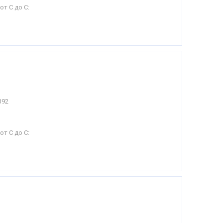
от С до С:
392
от С до С: