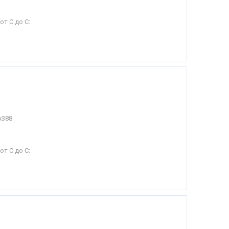
от С до С:
х388
от С до С: