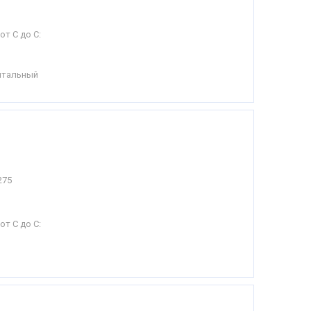
от С до С:
нтальный
275
от С до С: