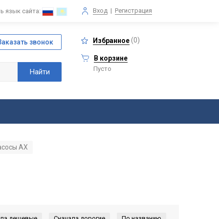
Вход
|
Регистрация
ь язык сайта:
(
0
)
Избранное
В корзине
Пусто
асосы АХ