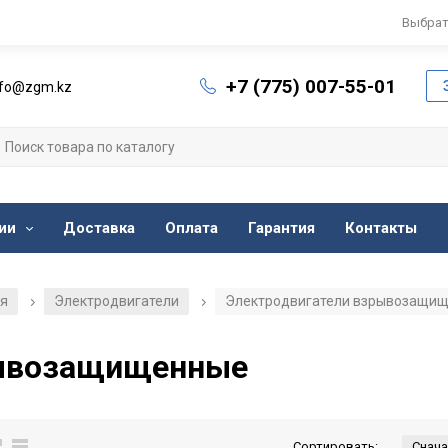
Выбрат
+7 (775) 007-55-01
nfo@zgm.kz
ии
Доставка
Оплата
Гарантия
Контакты
ия
Электродвигатели
Электродвигатели взрывозащи
/
/
рывозащищенные
Сортировать: