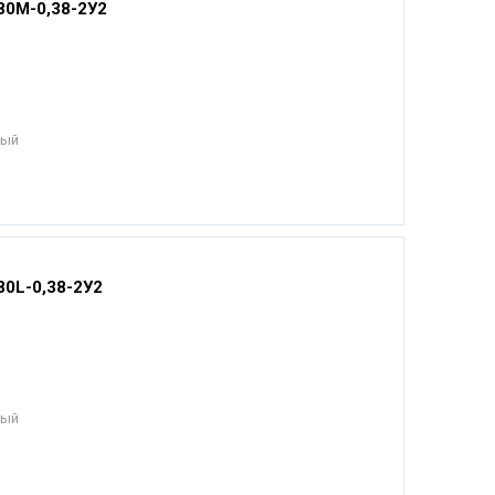
80М-0,38-2У2
ный
0L-0,38-2У2
ный