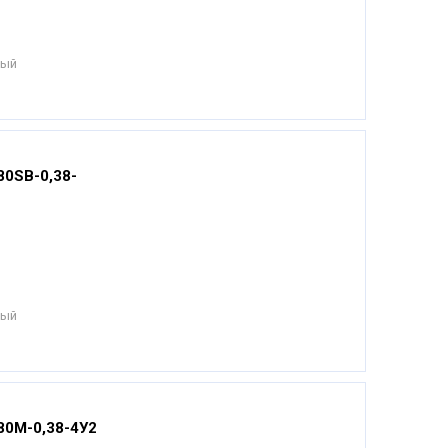
ный
80SВ-0,38-
ный
80М-0,38-4У2