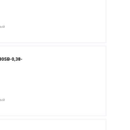
ный
80SВ-0,38-
ный