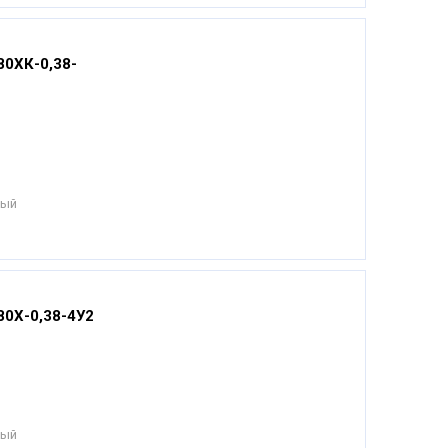
80ХК-0,38-
ный
80Х-0,38-4У2
ный