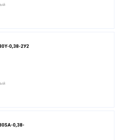
ный
0Y-0,38-2У2
ный
80SА-0,38-