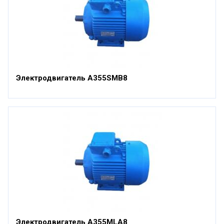
Электродвигатель А355SМВ8
Электродвигатель А355МLА8