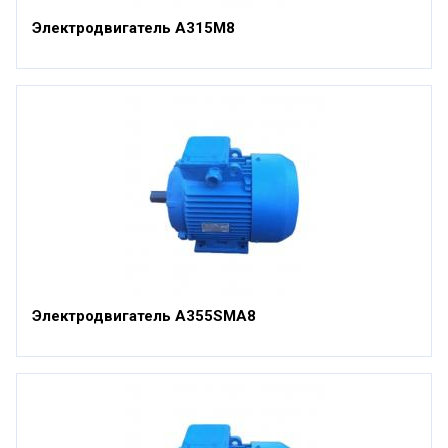
Электродвигатель А315М8
Электродвигатель А355SМА8