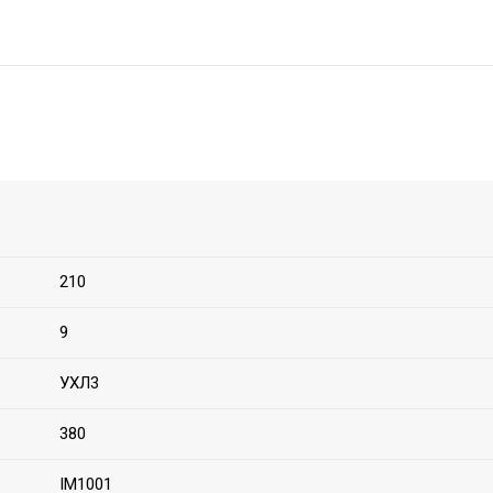
210
9
УХЛ3
380
IM1001