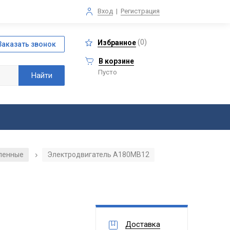
Вход
|
Регистрация
(
0
)
Избранное
В корзине
Пусто
ленные
Электродвигатель А180МВ12
/
Доставка