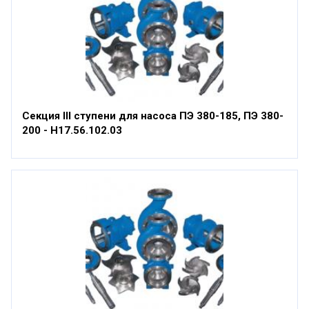
Секция III ступени для насоса ПЭ 380-185, ПЭ 380-
200 - Н17.56.102.03