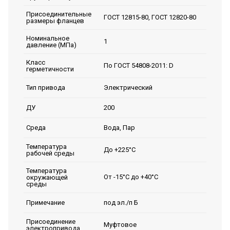
Присоединительные
ГОСТ 12815-80, ГОСТ 12820-80
размеры фланцев
Номинальное
1
давление (МПа)
Класс
По ГОСТ 54808-2011: D
герметичности
Электрический
Тип привода
200
ДУ
Вода, Пар
Среда
Температура
До +225°С
рабочей среды
Температура
От -15°С до +40°С
окружающей
среды
под эл./п Б
Примечание
Присоединение
Муфтовое
электропривода