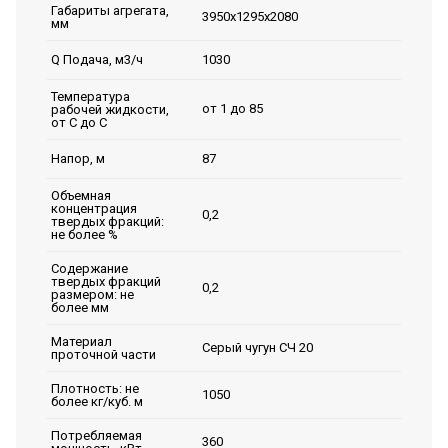
Габариты агрегата,
3950x1295x2080
мм
1030
Q Подача, м3/ч
Температура
от 1 до 85
рабочей жидкости,
от С до С
87
Напор, м
Объемная
концентрация
0,2
твердых фракций:
не более %
Содержание
твердых фракций
0,2
размером: не
более мм
Материал
Серый чугун СЧ 20
проточной части
Плотность: не
1050
более кг/куб. м
Потребляемая
360