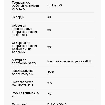
Температура
от 1 до 70
рабочей жидкости,
от С до С
40
Напор, м
Объемная
концентрация
30
твердых фракций:
не более %
Содержание
твердых фракций
200
размером: не
более мм
Материал
Износостойкий чугун ИЧХ28Н2
проточной части
Плотность: не
1600
более кг/куб. м
Потребляемая
272
мощность, кВт
Расход топлива, л/
56,1
ч
ГрАУ 1400/40
Тип насоса