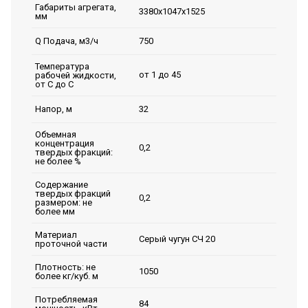
Габариты агрегата,
3380х1047х1525
мм
750
Q Подача, м3/ч
Температура
от 1 до 45
рабочей жидкости,
от С до С
32
Напор, м
Объемная
концентрация
0,2
твердых фракций:
не более %
Содержание
твердых фракций
0,2
размером: не
более мм
Материал
Серый чугун СЧ 20
проточной части
Плотность: не
1050
более кг/куб. м
Потребляемая
84