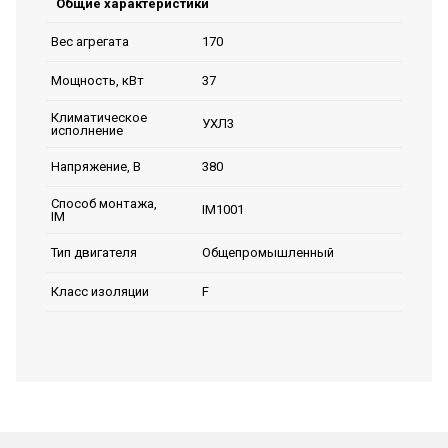
Общие характеристики
170
Вес агрегата
37
Мощность, кВт
Климатическое
УХЛ3
исполнение
380
Напряжение, В
Способ монтажа,
IM1001
IM
Общепромышленный
Тип двигателя
F
Класс изоляции