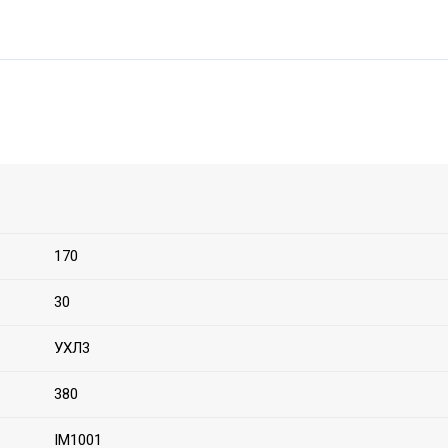
170
30
УХЛ3
380
IM1001