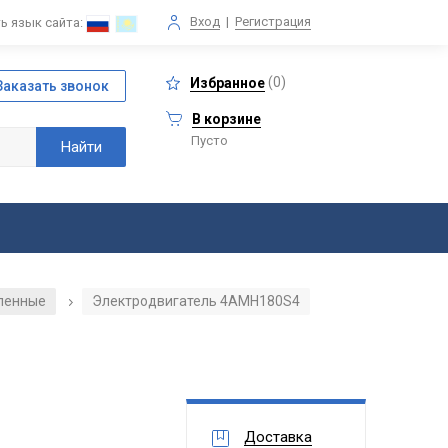
Вход
|
Регистрация
ь язык сайта:
(
0
)
Избранное
В корзине
Пусто
ленные
Электродвигатель 4АМН180S4
/
Доставка