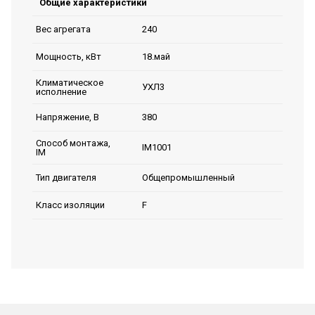
Общие характеристики
240
Вес агрегата
18.май
Мощность, кВт
Климатическое
УХЛ3
исполнение
380
Напряжение, В
Способ монтажа,
IM1001
IM
Общепромышленный
Тип двигателя
F
Класс изоляции