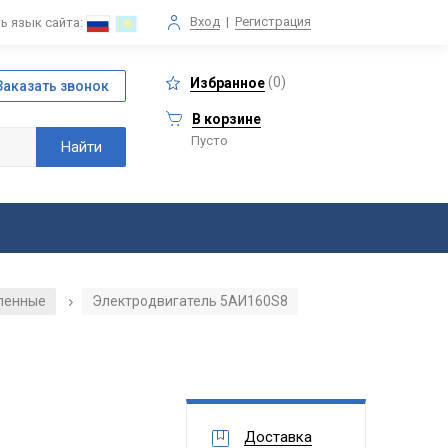
Вход
|
Регистрация
ь язык сайта:
(
0
)
Избранное
В корзине
Пусто
ленные
Электродвигатель 5АИ160S8
/
Доставка