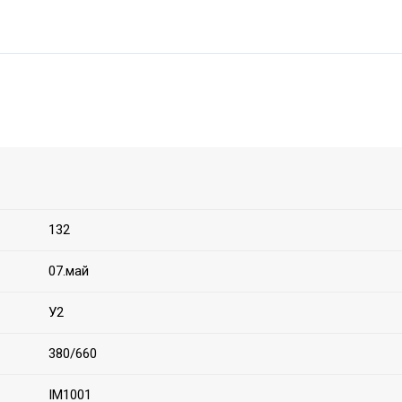
132
07.май
У2
380/660
IM1001