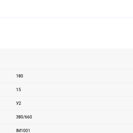
180
15
У2
380/660
IM1001