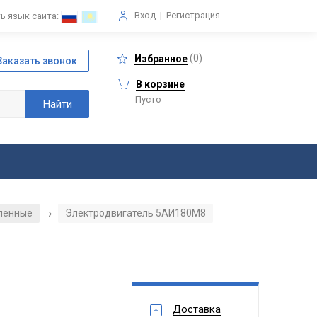
Вход
|
Регистрация
ь язык сайта:
(
0
)
Избранное
В корзине
Пусто
ленные
Электродвигатель 5АИ180М8
/
Доставка