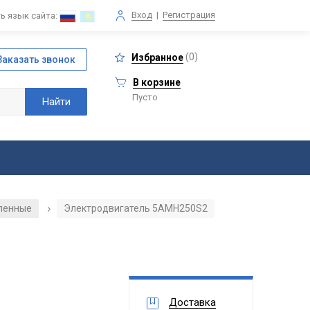
Вход
|
Регистрация
ь язык сайта:
(
0
)
Избранное
В корзине
Пусто
ленные
Электродвигатель 5АМН250S2
/
Доставка