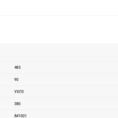
485
90
УХЛ3
380
IM1001