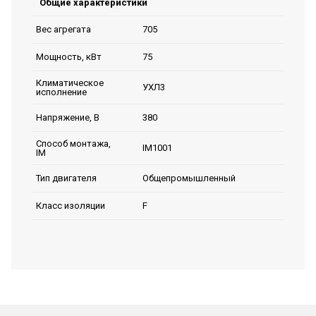
Общие характеристики
705
Вес агрегата
75
Мощность, кВт
Климатическое
УХЛ3
исполнение
380
Напряжение, В
Способ монтажа,
IM1001
IM
Общепромышленный
Тип двигателя
F
Класс изоляции