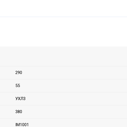
290
55
УХЛ3
380
IM1001