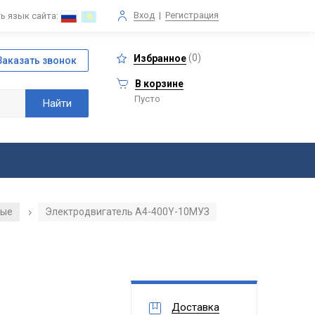
Вход
|
Регистрация
ь язык сайта:
(
0
)
Избранное
В корзине
Пусто
ные
Электродвигатель А4-400Y-10МУЗ
/
Доставка