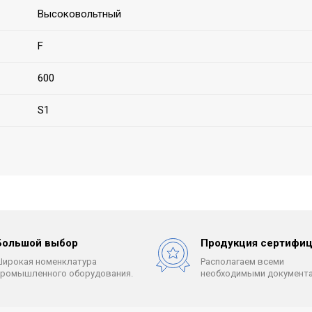
Высоковольтный
F
600
S1
Большой выбор
Продукция сертифиц
Широкая номенклатура
Располагаем всеми
промышленного оборудования.
необходимыми документа