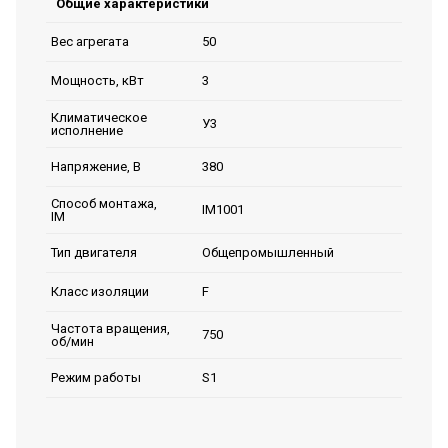
Общие характеристики
50
Вес агрегата
3
Мощность, кВт
Климатическое
У3
исполнение
380
Напряжение, В
Способ монтажа,
IM1001
IM
Общепромышленный
Тип двигателя
F
Класс изоляции
Частота вращения,
750
об/мин
S1
Режим работы