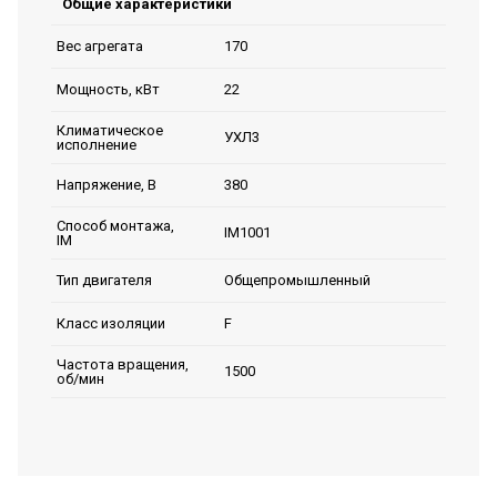
Общие характеристики
170
Вес агрегата
22
Мощность, кВт
Климатическое
УХЛ3
исполнение
380
Напряжение, В
Способ монтажа,
IM1001
IM
Общепромышленный
Тип двигателя
F
Класс изоляции
Частота вращения,
1500
об/мин