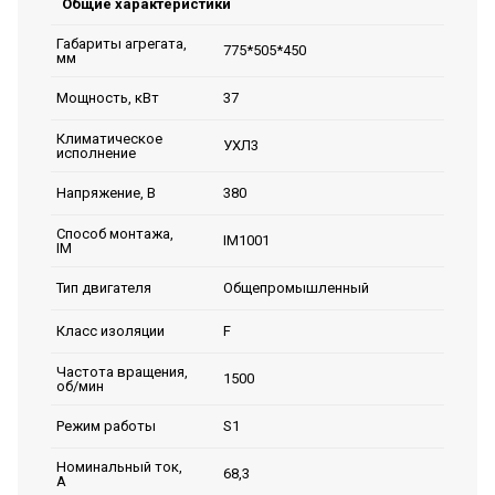
Общие характеристики
Габариты агрегата,
775*505*450
мм
37
Мощность, кВт
Климатическое
УХЛ3
исполнение
380
Напряжение, В
Способ монтажа,
IM1001
IM
Общепромышленный
Тип двигателя
F
Класс изоляции
Частота вращения,
1500
об/мин
S1
Режим работы
Номинальный ток,
68,3
А