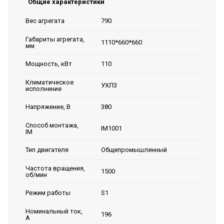
Общие характеристики
790
Вес агрегата
Габариты агрегата,
1110*660*660
мм
110
Мощность, кВт
Климатическое
УХЛ3
исполнение
380
Напряжение, В
Способ монтажа,
IM1001
IM
Общепромышленный
Тип двигателя
Частота вращения,
1500
об/мин
S1
Режим работы
Номинальный ток,
196
А