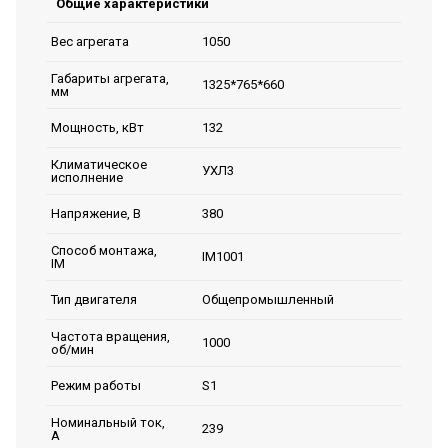
Общие характеристики
1050
Вес агрегата
Габариты агрегата,
1325*765*660
мм
132
Мощность, кВт
Климатическое
УХЛ3
исполнение
380
Напряжение, В
Способ монтажа,
IM1001
IM
Общепромышленный
Тип двигателя
Частота вращения,
1000
об/мин
S1
Режим работы
Номинальный ток,
239
А