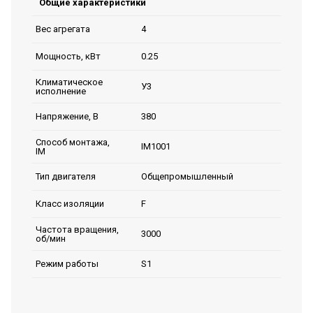
Общие характеристики
4
Вес агрегата
0.25
Мощность, кВт
Климатическое
У3
исполнение
380
Напряжение, В
Способ монтажа,
IM1001
IM
Общепромышленный
Тип двигателя
F
Класс изоляции
Частота вращения,
3000
об/мин
S1
Режим работы