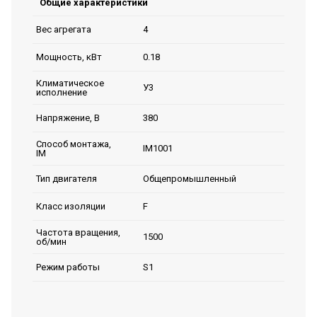
Общие характеристики
4
Вес агрегата
0.18
Мощность, кВт
Климатическое
У3
исполнение
380
Напряжение, В
Способ монтажа,
IM1001
IM
Общепромышленный
Тип двигателя
F
Класс изоляции
Частота вращения,
1500
об/мин
S1
Режим работы