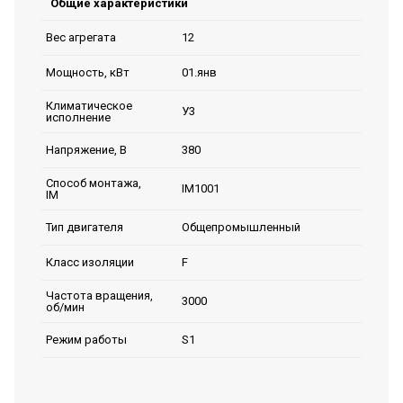
Общие характеристики
12
Вес агрегата
01.янв
Мощность, кВт
Климатическое
У3
исполнение
380
Напряжение, В
Способ монтажа,
IM1001
IM
Общепромышленный
Тип двигателя
F
Класс изоляции
Частота вращения,
3000
об/мин
S1
Режим работы