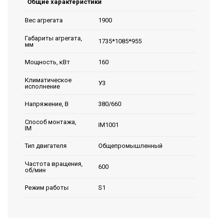
Общие характеристики
1900
Вес агрегата
Габариты агрегата,
1735*1085*955
мм
160
Мощность, кВт
Климатическое
У3
исполнение
380/660
Напряжение, В
Способ монтажа,
IM1001
IM
Общепромышленный
Тип двигателя
Частота вращения,
600
об/мин
S1
Режим работы