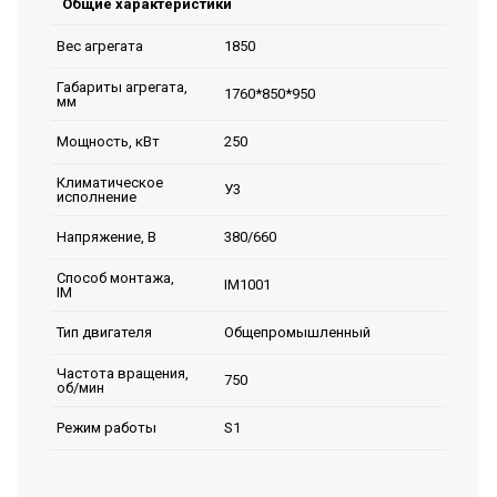
Общие характеристики
1850
Вес агрегата
Габариты агрегата,
1760*850*950
мм
250
Мощность, кВт
Климатическое
У3
исполнение
380/660
Напряжение, В
Способ монтажа,
IM1001
IM
Общепромышленный
Тип двигателя
Частота вращения,
750
об/мин
S1
Режим работы