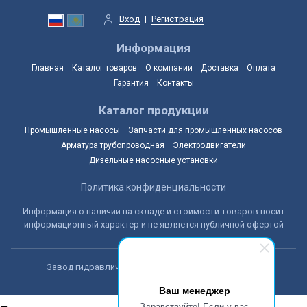
Вход
|
Регистрация
Информация
Главная
Каталог товаров
О компании
Доставка
Оплата
Гарантия
Контакты
Каталог продукции
Промышленные насосы
Запчасти для промышленных насосов
Арматура трубопроводная
Электродвигатели
Дизельные насосные установки
Политика конфиденциальности
Информация о наличии на складе и стоимости товаров носит
информационный характер и не является публичной офертой
Завод гидравлических машин © 2014-2026, Астана
Ваш менеджер
Здравствуйте! Если у вас