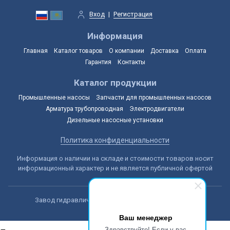
Вход
|
Регистрация
Информация
Главная
Каталог товаров
О компании
Доставка
Оплата
Гарантия
Контакты
Каталог продукции
Промышленные насосы
Запчасти для промышленных насосов
Арматура трубопроводная
Электродвигатели
Дизельные насосные установки
Политика конфиденциальности
Информация о наличии на складе и стоимости товаров носит
информационный характер и не является публичной офертой
Завод гидравлических машин © 2014-2026, Астана
Ваш менеджер
Здравствуйте! Если у вас