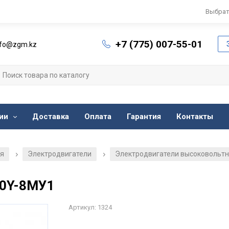
Выбрат
+7 (775) 007-55-01
nfo@zgm.kz
ии
Доставка
Оплата
Гарантия
Контакты
ия
Электродвигатели
Электродвигатели высоковольт
/
/
50Y-8МУ1
Артикул: 1324