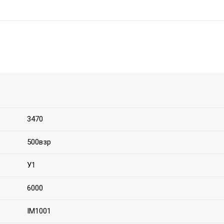
3470
500взр
У1
6000
IM1001