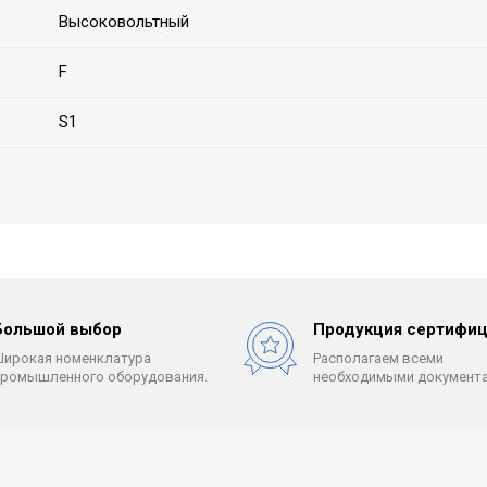
Высоковольтный
F
S1
Большой выбор
Продукция сертифиц
Широкая номенклатура
Располагаем всеми
промышленного оборудования.
необходимыми документа