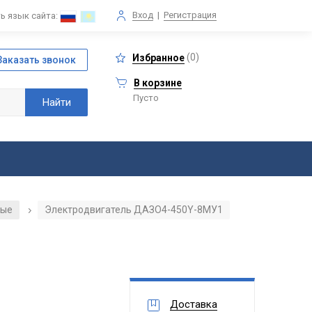
Вход
|
Регистрация
ь язык сайта:
(
0
)
Избранное
В корзине
Пусто
ные
Электродвигатель ДАЗО4-450Y-8МУ1
/
Доставка