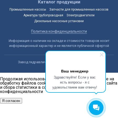
Каталог продукции
Промышленные насосы
Запчасти для промышленных насосов
Арматура трубопроводная
Электродвигатели
Дизельные насосные установки
Политика конфиденциальности
Информация о наличии на складе и стоимости товаров носит
информационный характер и не является публичной офертой
Завод гидравлических машин © 2014-2026, Астана
Ваш менеджер
Здравствуйте! Если у вас
Продолжая использовать наш сайт, вы даёте согласие на
есть вопросы - я с
обработку файлов cookie в целях функционирования сайта
удовольствием вам отвечу!
и сбора статистики в соответствии с
политикой
конфиденциальности
Я согласен