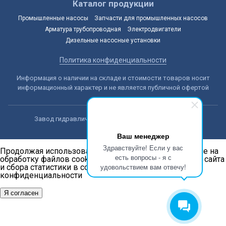
Каталог продукции
Промышленные насосы
Запчасти для промышленных насосов
Арматура трубопроводная
Электродвигатели
Дизельные насосные установки
Политика конфиденциальности
Информация о наличии на складе и стоимости товаров носит
информационный характер и не является публичной офертой
Завод гидравлических машин © 2014-2026, Астана
Ваш менеджер
Здравствуйте! Если у вас
Продолжая использовать наш сайт, вы даёте согласие на
есть вопросы - я с
обработку файлов cookie в целях функционирования сайта
удовольствием вам отвечу!
и сбора статистики в соответствии с
политикой
конфиденциальности
Я согласен