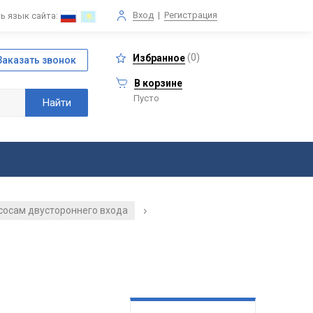
Вход
|
Регистрация
ь язык сайта:
(
0
)
Избранное
В корзине
Пусто
асосам двустороннего входа
/