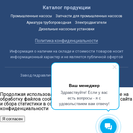
Каталог продукции
Промышленные насосы
Запчасти для промышленных насосов
Арматура трубопроводная
Электродвигатели
Дизельные насосные установки
Политика конфиденциальности
Информация о наличии на складе и стоимости товаров носит
информационный характер и не является публичной офертой
Завод гидравлических машин © 2014-2026, Астана
Ваш менеджер
Здравствуйте! Если у вас
Продолжая использовать наш сайт, вы даёте согласие на
есть вопросы - я с
обработку файлов cookie в целях функционирования сайта
удовольствием вам отвечу!
и сбора статистики в соответствии с
политикой
конфиденциальности
Я согласен