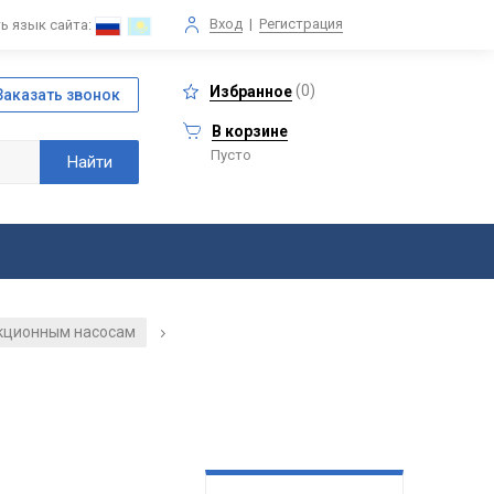
Вход
|
Регистрация
ь язык сайта:
(
0
)
Избранное
В корзине
Пусто
екционным насосам
/