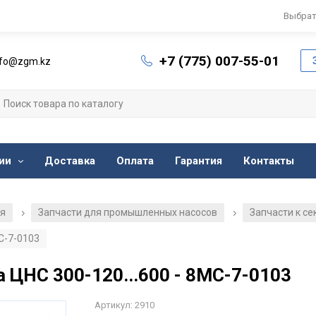
Выбрат
+7 (775) 007-55-01
nfo@zgm.kz
ии
Доставка
Оплата
Гарантия
Контакты
ия
Запчасти для промышленных насосов
Запчасти к с
/
/
С-7-0103
 ЦНС 300-120...600 - 8МС-7-0103
Артикул: 2910