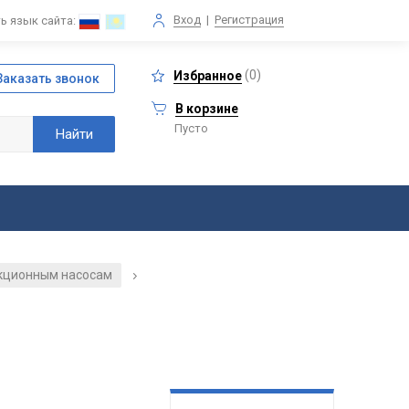
Вход
|
Регистрация
ь язык сайта:
(
0
)
Избранное
В корзине
Пусто
екционным насосам
/