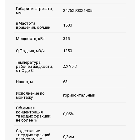
Габариты агрегата,
2475Х900Х1405
мм
n Частота
1500
вращения, об/мин
315
Мощность, кВт
1250
Q Подача, м3/ч
Температура
до 95 С
рабочей жидкости,
от С до С
63
Напор, м
Исполнение по
горизонтальный
монтажу
Объемная
концентрация
0,05%
твердых фракций:
не более %
Содержание
твердых фракций
0,2мм
размером: не