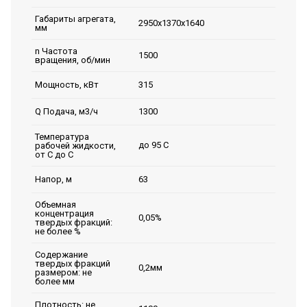
Габариты агрегата,
2950х1370х1640
мм
n Частота
1500
вращения, об/мин
315
Мощность, кВт
1300
Q Подача, м3/ч
Температура
до 95 С
рабочей жидкости,
от С до С
63
Напор, м
Объемная
концентрация
0,05%
твердых фракций:
не более %
Содержание
твердых фракций
0,2мм
размером: не
более мм
Плотность: не