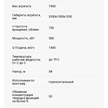
7450
Вес агрегата
Габариты агрегата,
3550х1500х1350
мм
n Частота
750
вращения, об/мин
500
Мощность, кВт
1400
Q Подача, м3/ч
Температура
до 70 С
рабочей жидкости,
от С до С
38
Напор, м
Исполнение по
горизонтальный
монтажу
Объемная
концентрация
30
твердых фракций:
не более %