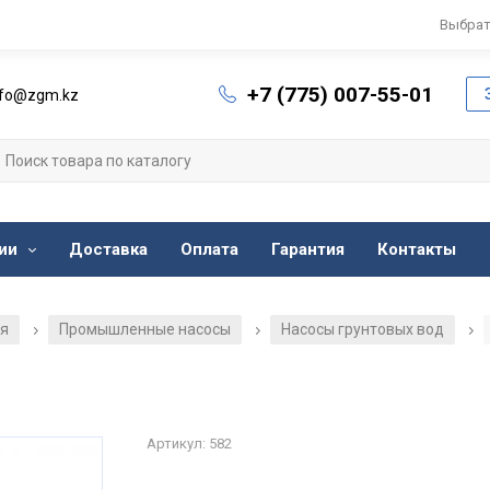
Выбрат
+7 (775) 007-55-01
nfo@zgm.kz
ии
Доставка
Оплата
Гарантия
Контакты
ия
Промышленные насосы
Насосы грунтовых вод
/
/
/
Артикул: 582