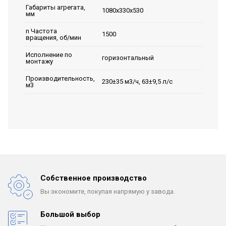
Габариты агрегата,
1080х330х530
мм
n Частота
1500
вращения, об/мин
Исполнение по
горизонтальный
монтажу
Производительность,
230±35 м3/ч, 63±9,5 л/с
м3
Собственное производство
Вы экономите, покупая
напрямую у завода.
Большой выбор