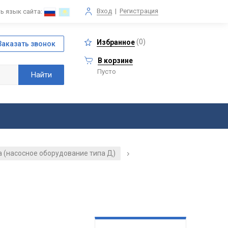
Вход
|
Регистрация
ь язык сайта:
(
0
)
Избранное
В корзине
Пусто
 (насосное оборудование типа Д)
/