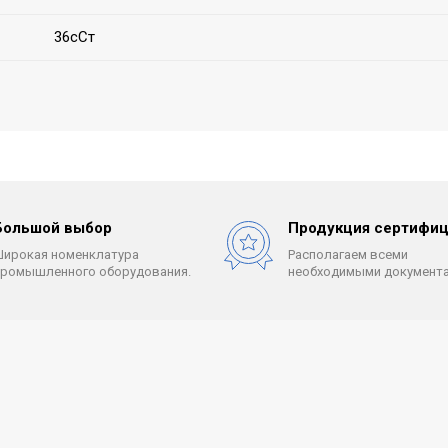
36сСт
Большой выбор
Продукция сертифиц
Широкая номенклатура
Располагаем всеми
промышленного оборудования.
необходимыми документа