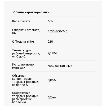
Общие характеристики
665
Вес агрегата
Габариты агрегата,
1530х600х745
мм
220
Q Подача, м3/ч
Температура
до 85 С
рабочей жидкости,
от С до С
Исполнение по
горизонтальный
монтажу
Объемная
концентрация
0,05%
твердых фракций:
не более %
Содержание
твердых фракций
0,2мм
размером: не
более мм