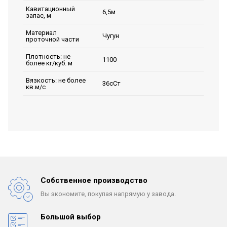
Кавитационный
6,5м
запас, м
Материал
Чугун
проточной части
Плотность: не
1100
более кг/куб. м
Вязкость: не более
36сСт
кв.м/с
Собственное производство
Вы экономите, покупая
напрямую у завода.
Большой выбор