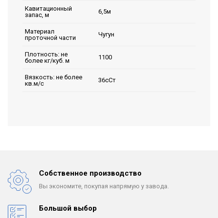
Кавитационный
6,5м
запас, м
Материал
Чугун
проточной части
Плотность: не
1100
более кг/куб. м
Вязкость: не более
36сСт
кв.м/с
Собственное производство
Вы экономите, покупая
напрямую у завода.
Большой выбор