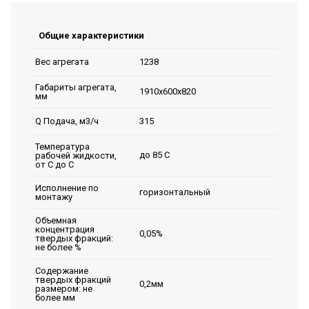
Общие характеристики
1238
Вес агрегата
Габариты агрегата,
1910х600х820
мм
315
Q Подача, м3/ч
Температура
до 85 С
рабочей жидкости,
от С до С
Исполнение по
горизонтальный
монтажу
Объемная
концентрация
0,05%
твердых фракций:
не более %
Содержание
твердых фракций
0,2мм
размером: не
более мм