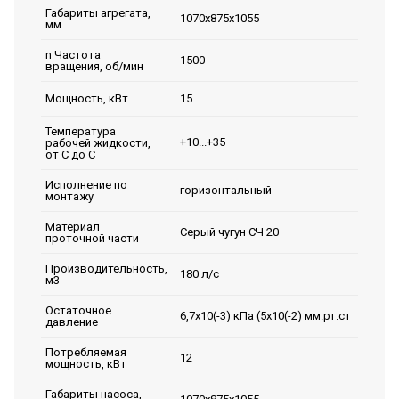
Габариты агрегата,
1070х875х1055
мм
n Частота
1500
вращения, об/мин
15
Мощность, кВт
Температура
+10...+35
рабочей жидкости,
от С до С
Исполнение по
горизонтальный
монтажу
Материал
Серый чугун СЧ 20
проточной части
Производительность,
180 л/с
м3
Остаточное
6,7х10(-3) кПа (5х10(-2) мм.рт.ст
давление
Потребляемая
12
мощность, кВт
Габариты насоса,