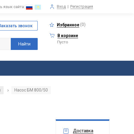
Вход
|
Регистрация
ь язык сайта:
(
0
)
Избранное
В корзине
Пусто
ы
Насос БМ 800/50
/
Доставка