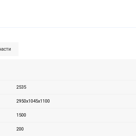
части
2535
2950х1045х1100
1500
200