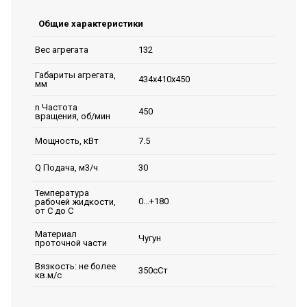
Общие характеристики
132
Вес агрегата
Габариты агрегата,
434х410х450
мм
n Частота
450
вращения, об/мин
7.5
Мощность, кВт
30
Q Подача, м3/ч
Температура
0...+180
рабочей жидкости,
от С до С
Материал
Чугун
проточной части
Вязкость: не более
350сСт
кв.м/с