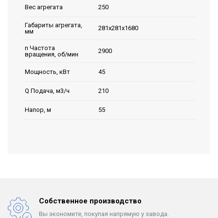
250
Вес агрегата
Габариты агрегата,
281х281х1680
мм
n Частота
2900
вращения, об/мин
45
Мощность, кВт
210
Q Подача, м3/ч
55
Напор, м
Собственное производство
Вы экономите, покупая
напрямую у завода.