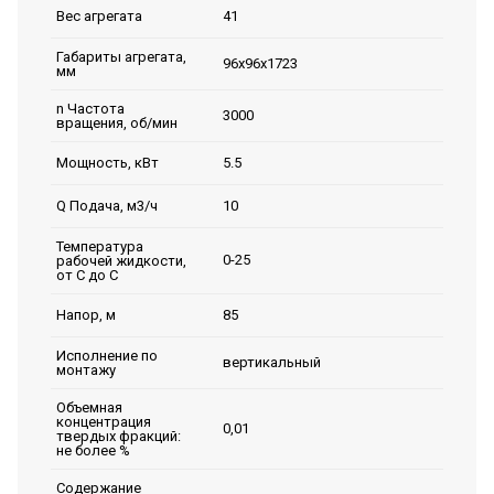
41
Вес агрегата
Габариты агрегата,
96х96х1723
мм
n Частота
3000
вращения, об/мин
5.5
Мощность, кВт
10
Q Подача, м3/ч
Температура
0-25
рабочей жидкости,
от С до С
85
Напор, м
Исполнение по
вертикальный
монтажу
Объемная
концентрация
0,01
твердых фракций:
не более %
Содержание