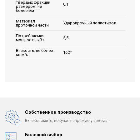
твердых фракций
0,1
размером: не
более мм
Материал
Ударопрочный полистирол
проточной части
Потребляемая
5,5
мощность, кВт
Вязкость: не более
1сСт
кв.м/с
Собственное производство
Вы экономите, покупая
напрямую у завода.
Большой выбор